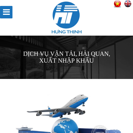
DỊCH VỤ VẬN TẢI, HẢI QUAN,
XUẤT NHẬP KHẨU