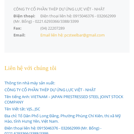
CÔNG TY CỔ PHẦN THÉP DỰ ỨNG LỰC VIỆT - NHẬT
Điện thoại:
Điện thoại liên hệ: 0915046376 - 032662999
(Mr. Bổng) - 0221.6293366/3388/3399
Fax:
(04) 22207289
Email:
Email liên hệ: pcsteelbar@gmail.com
Liên hệ với chúng tôi
Thông tin nhà máy sản xuất:
CÔNG TY CỔ PHẦN THÉP DỰ ỨNG LỰC VIỆT - NHẬT
Tên tiếng Anh: VIETNAM – JAPAN PRESTRESSED STEEL JOINT STOCK
COMPANY
Tên Viết tắt: VJS., JSC
Địa chỉ: Tổ Dân Phố Long Đằng, Phường Phùng Chí Kiên, thị xã Mỹ
Hào, tỉnh Hưng Yên, Việt Nam.
Điện thoại liên hệ: 0915046376 - 032662999 (Mr. Bổng) -
0221.6293366/3388/3399