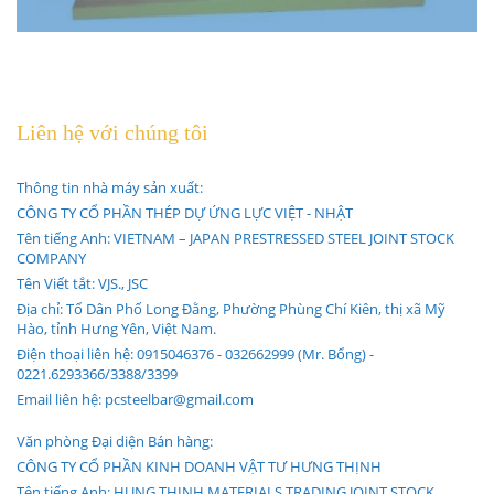
Liên hệ với chúng tôi
Thông tin nhà máy sản xuất:
CÔNG TY CỔ PHẦN THÉP DỰ ỨNG LỰC VIỆT - NHẬT
Tên tiếng Anh: VIETNAM – JAPAN PRESTRESSED STEEL JOINT STOCK
COMPANY
Tên Viết tắt: VJS., JSC
Địa chỉ: Tổ Dân Phố Long Đằng, Phường Phùng Chí Kiên, thị xã Mỹ
Hào, tỉnh Hưng Yên, Việt Nam.
Điện thoại liên hệ: 0915046376 - 032662999 (Mr. Bổng) -
0221.6293366/3388/3399
Email liên hệ: pcsteelbar@gmail.com
Văn phòng Đại diện Bán hàng:
CÔNG TY CỔ PHẦN KINH DOANH VẬT TƯ HƯNG THỊNH
Tên tiếng Anh: HUNG THINH MATERIALS TRADING JOINT STOCK