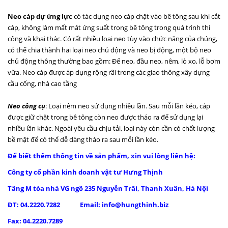
Neo cáp dự ứng lực
có tác dụng neo cáp chặt vào bê tông sau khi cắt
cáp, không làm mất mát ứng suất trong bê tông trong quá trình thi
công và khai thác. Có rất nhiều loại neo tùy vào chức năng của chúng,
có thể chia thành hai loại neo chủ động và neo bị động, một bộ neo
chủ động thông thường bao gồm: Đế neo, đầu neo, nêm, lò xo, lỗ bơm
vữa. Neo cáp được áp dụng rộng rãi trong các giao thông xây dựng
cầu cống, nhà cao tầng
Neo công cụ
: Loại nêm neo sử dụng nhiều lần. Sau mỗi lần kéo, cáp
được giữ chặt trong bê tông còn neo được tháo ra để sử dụng lại
nhiều lần khác. Ngoài yêu cầu chịu tải, loại này còn cần có chất lượng
bề mặt để có thể dễ dàng tháo ra sau mỗi lần kéo.
Để biết thêm thông tin về sản phẩm, xin vui lòng liên hệ:
Công ty cổ phần kinh doanh vật tư Hưng Thịnh
Tầng M tòa nhà VG ngõ 235 Nguyễn Trãi, Thanh Xuân, Hà Nội
ĐT: 04.2220.7282 Email: info@hungthinh.biz
Fax: 04.2220.7289