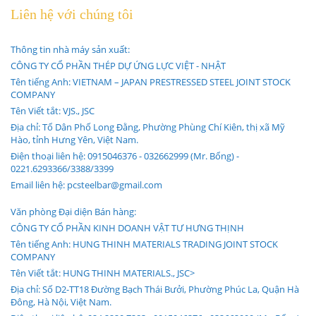
Liên hệ với chúng tôi
Thông tin nhà máy sản xuất:
CÔNG TY CỔ PHẦN THÉP DỰ ỨNG LỰC VIỆT - NHẬT
Tên tiếng Anh: VIETNAM – JAPAN PRESTRESSED STEEL JOINT STOCK
COMPANY
Tên Viết tắt: VJS., JSC
Địa chỉ: Tổ Dân Phố Long Đằng, Phường Phùng Chí Kiên, thị xã Mỹ
Hào, tỉnh Hưng Yên, Việt Nam.
Điện thoại liên hệ: 0915046376 - 032662999 (Mr. Bổng) -
0221.6293366/3388/3399
Email liên hệ: pcsteelbar@gmail.com
Văn phòng Đại diện Bán hàng:
CÔNG TY CỔ PHẦN KINH DOANH VẬT TƯ HƯNG THỊNH
Tên tiếng Anh: HUNG THINH MATERIALS TRADING JOINT STOCK
COMPANY
Tên Viết tắt: HUNG THINH MATERIALS., JSC>
Địa chỉ: Số D2-TT18 Đường Bạch Thái Bưởi, Phường Phúc La, Quận Hà
Đông, Hà Nội, Việt Nam.