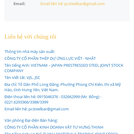
Email:
Email liên hệ: pcsteelbar@gmail.com
Liên hệ với chúng tôi
Thông tin nhà máy sản xuất:
CÔNG TY CỔ PHẦN THÉP DỰ ỨNG LỰC VIỆT - NHẬT
Tên tiếng Anh: VIETNAM – JAPAN PRESTRESSED STEEL JOINT STOCK
COMPANY
Tên Viết tắt: VJS., JSC
Địa chỉ: Tổ Dân Phố Long Đằng, Phường Phùng Chí Kiên, thị xã Mỹ
Hào, tỉnh Hưng Yên, Việt Nam.
Điện thoại liên hệ: 0915046376 - 032662999 (Mr. Bổng) -
0221.6293366/3388/3399
Email liên hệ: pcsteelbar@gmail.com
Văn phòng Đại diện Bán hàng:
CÔNG TY CỔ PHẦN KINH DOANH VẬT TƯ HƯNG THỊNH
Tên tiếng Anh: HUNG THINH MATERIALS TRADING JOINT STOCK