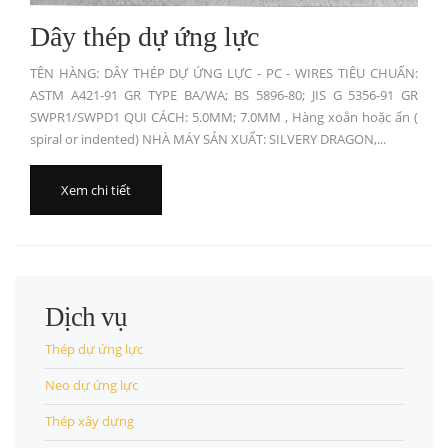
Dây thép dự ứng lực
TÊN HÀNG: DÂY THÉP DỰ ỨNG LỰC - PC - WIRES TIÊU CHUẨN:
ASTM A421-91 GR TYPE BA/WA; BS 5896-80; JIS G 5356-91 GR
SWPR1/SWPD1 QUI CÁCH: 5.0MM; 7.0MM , Hàng xoắn hoặc ấn (
spiral or indented) NHÀ MÁY SẢN XUẤT: SILVERY DRAGON,...
Xem chi tiết
Dịch vụ
Thép dự ứng lực
Neo dự ứng lực
Thép xây dựng