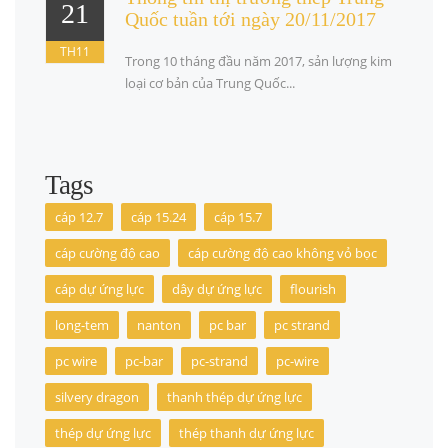
21
Quốc tuần tới ngày 20/11/2017
TH11
Trong 10 tháng đầu năm 2017, sản lượng kim
loại cơ bản của Trung Quốc...
Tags
cáp 12.7
cáp 15.24
cáp 15.7
cáp cường độ cao
cáp cường độ cao không vỏ bọc
cáp dự ứng lực
dây dự ứng lực
flourish
long-tem
nanton
pc bar
pc strand
pc wire
pc-bar
pc-strand
pc-wire
silvery dragon
thanh thép dự ứng lực
thép dự ứng lực
thép thanh dự ứng lực