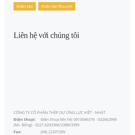
thiên tân
thiên tân flourish
Liên hệ với chúng tôi
CÔNG TY CỔ PHẦN THÉP DỰ ỨNG LỰC VIỆT - NHẬT
Điện thoại:
Điện thoại liên hệ: 0915046376 - 032662999
(Mr. Bổng) - 0221.6293366/3388/3399
Fax:
(04) 22207289